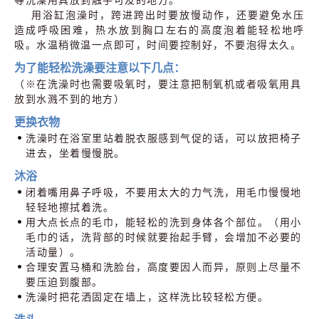
等洗澡用具放到触手可及的地方。
用浴缸泡澡时，跨进跨出时要放慢动作，还要避免水压
造成呼吸困难，热水放到胸口左右的高度泡着能轻松地呼
吸。水温稍微温一点即可，时间要控制好，不要泡得太久。
为了能轻松洗澡要注意以下几点：
（※在洗澡时也需要吸氧时，要注意把制氧机或者吸氧用具
放到水溅不到的地方）
更换衣物
洗澡时在浴室里站着脱衣服感到气促的话，可以放把椅子
进去，坐着慢慢脱。
沐浴
闭着嘴用鼻子呼吸，不要用太大的力气洗，用毛巾慢慢地
轻轻地擦拭着洗。
用大点长点的毛巾，能轻松的洗到身体各个部位。（用小
毛巾的话，洗背部的时候就要抬起手臂，会增加不必要的
活动量）。
合理安置马桶和洗脸台，高度要因人而异，原则上尽量不
要压迫到腹部。
洗澡时把花洒固定在墙上，这样洗比较轻松方便。