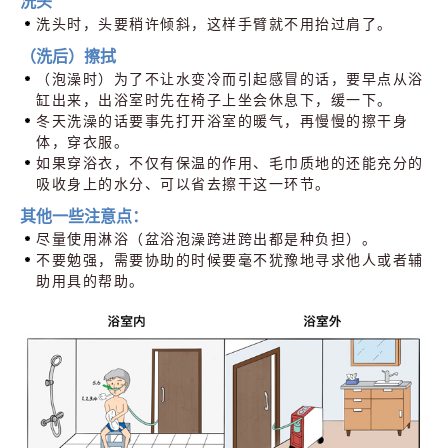
洗头
洗头时，头要稍许倾斜，这样手臂就不用抬过肩了。
（洗后）擦拭
（泡澡时）为了不让水变冷而引起感冒的话，要早点从浴
缸出来，出浴室时先在椅子上坐会休息下，缓一下。
冬天洗澡的话要事先打开浴室的暖气，再慢慢的擦干身
体，穿衣服。
如果穿浴衣，不仅有保温的作用、毛巾质地的还能充分的
吸收身上的水分、可以省去擦干这一环节。
其他一些注意点：
尽量使用淋浴（盆浴泡澡跨进跨出都是种负担）。
不要勉强，需要协助的时候要毫不犹豫地寻求他人或者辅
助用具的帮助。